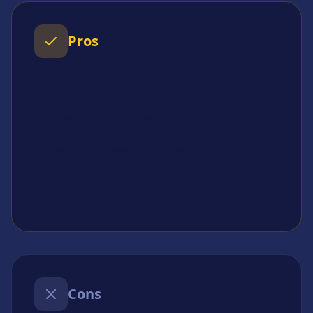
Pros
Paddy Poweri kaubamärk
Edasimüüjasõbralik vestlus
Madalad minimaalsed panused
Panus istmete taga
Cons