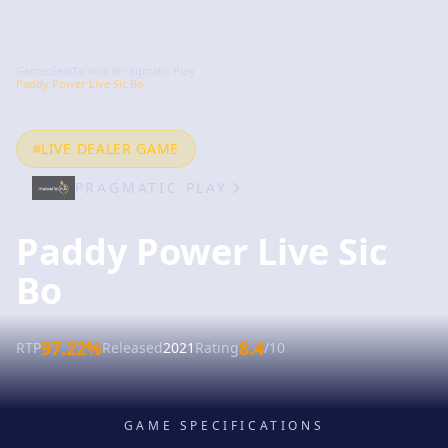
GamesSeal
Tarkvara
Pragmatic Play
Paddy Power Live Sic Bo
LIVE DEALER GAME
PRAGMATIC PLAY
Paddy Power Live Sic
Bo
97.22%
8.4
RTP
Released
2021
Rating
/10
GAME SPECIFICATIONS