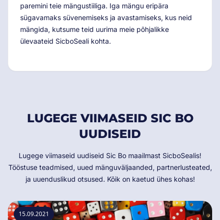
paremini teie mängustiiliga. Iga mängu eripära
sügavamaks süvenemiseks ja avastamiseks, kus neid
mängida, kutsume teid uurima meie põhjalikke
ülevaateid SicboSeali kohta.
LUGEGE VIIMASEID SIC BO
UUDISEID
Lugege viimaseid uudiseid Sic Bo maailmast SicboSealis!
Tööstuse teadmised, uued mänguväljaanded, partnerlusteated,
ja uuenduslikud otsused. Kõik on kaetud ühes kohas!
15.09.2021