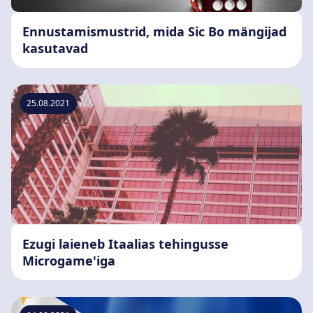
Ennustamismustrid, mida Sic Bo mängijad
kasutavad
25.08.2021
Ezugi laieneb Itaalias tehingusse
Microgame'iga