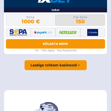
1xBet
Bonus
Free Spins
1000 €
150
KÜLASTA KOHE
18+ · T&Cs Apply · Play Responsibly
Laadige rohkem kasiinosid