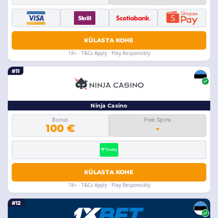
KÜLASTA KOHE
18+ · T&Cs Apply · Play Responsibly
#11
Ninja Casino
Bonus
Free Spins
100 €
-
KÜLASTA KOHE
18+ · T&Cs Apply · Play Responsibly
#12