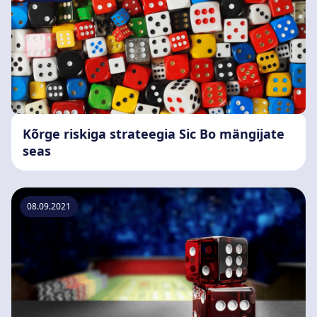
Kõrge riskiga strateegia Sic Bo mängijate
seas
08.09.2021