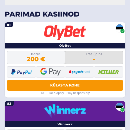
PARIMAD KASIINOD
#1
OlyBet
Bonus
Free Spins
200 €
-
KÜLASTA KOHE
18+ · T&Cs Apply · Play Responsibly
#2
Winnerz