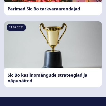
Parimad Sic Bo tarkvaraarendajad
21.07.2021
Sic Bo kasiinomängude strateegiad ja
näpunäited